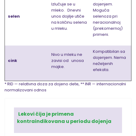
Izlučuje se u
dojenjem.
mleko. Dnevni
Moguća
selen
unos dojilje utiče
selenoza pri
na količinu selena
neracionalnoj
u mleku.
(prekomernoj)
primeni.
Kompatibilan sa
Nivo u mleku ne
dojenjem. Nema
cink
zavisi od unosa
neželjenih
majke.
efekata.
* RID — relativna doza za dojeno dete, ** INR — internacionalni
normalizovani odnos
Lekovi čija je primena
kontraindikovana u periodu dojenja