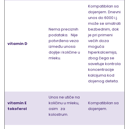
Kompatibilan sa
dojenjem. Dnevni
unos do 6000 i.j.
može se smatrati
Nema preciznih
bezbednim, dok
podataka. Nije
je pri primeni
potvrđena veza
većih doza
vitamin D
između unosa
moguća
dojilje i količine u
hiperkalcemija,
mleku.
zbog čega se
savetuje kontrola
koncentracije
kalcijuma kod
dojenog deteta.
Unos ne utiče na
vitamin E
količinu u mleku,
Kompatibilan sa
tokoferol
osim za
dojenjem.
kolostrum.