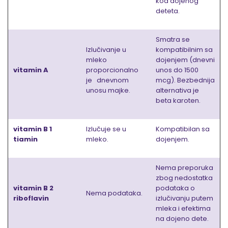
kod dojenog
deteta.
Smatra se
Izlučivanje u
kompatibilnim sa
mleko
dojenjem (dnevni
vitamin A
proporcionalno
unos do 1500
je dnevnom
mcg). Bezbednija
unosu majke.
alternativa je
beta karoten.
vitamin B 1
Izlučuje se u
Kompatibilan sa
tiamin
mleko.
dojenjem.
Nema preporuka
zbog nedostatka
vitamin B 2
podataka o
Nema podataka.
riboflavin
izlučivanju putem
mleka i efektima
na dojeno dete.