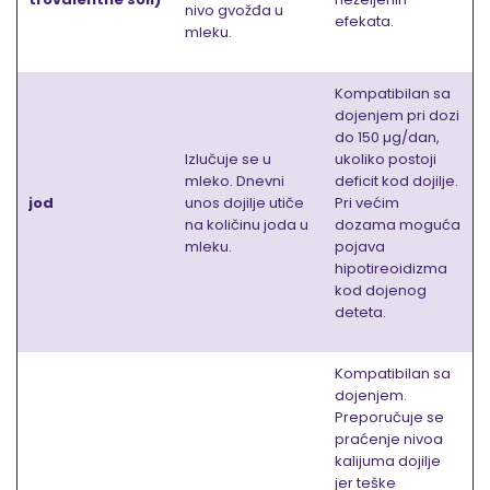
nivo gvožđa u
efekata.
mleku.
Kompatibilan sa
dojenjem pri dozi
do 150 µg/dan,
Izlučuje se u
ukoliko postoji
mleko. Dnevni
deficit kod dojilje.
jod
unos dojilje utiče
Pri većim
na količinu joda u
dozama moguća
mleku.
pojava
hipotireoidizma
kod dojenog
deteta.
Kompatibilan sa
dojenjem.
Preporučuje se
praćenje nivoa
kalijuma dojilje
jer teške