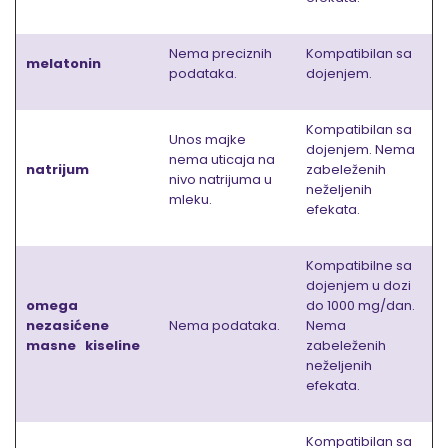
Nema preciznih
Kompatibilan sa
melatonin
podataka.
dojenjem.
Kompatibilan sa
Unos majke
dojenjem. Nema
nema uticaja na
natrijum
zabeleženih
nivo natrijuma u
neželjenih
mleku.
efekata.
Kompatibilne sa
dojenjem u dozi
omega
do 1000 mg/dan.
nezasićene
Nema podataka.
Nema
masne kiseline
zabeleženih
neželjenih
efekata.
Kompatibilan sa