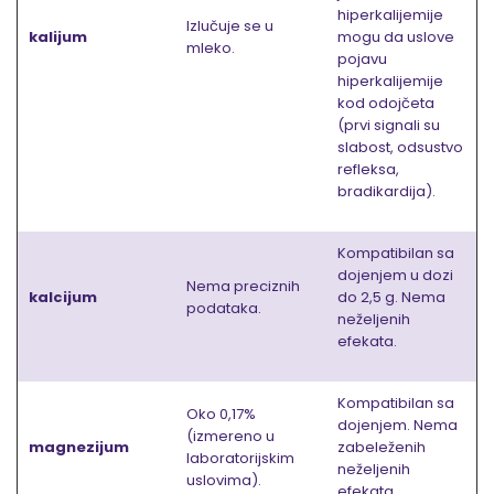
hiperkalijemije
Izlučuje se u
kalijum
mogu da uslove
mleko.
pojavu
hiperkalijemije
kod odojčeta
(prvi signali su
slabost, odsustvo
refleksa,
bradikardija).
Kompatibilan sa
dojenjem u dozi
Nema preciznih
kalcijum
do 2,5 g. Nema
podataka.
neželjenih
efekata.
Kompatibilan sa
Oko 0,17%
dojenjem. Nema
(izmereno u
magnezijum
zabeleženih
laboratorijskim
neželjenih
uslovima).
efekata.