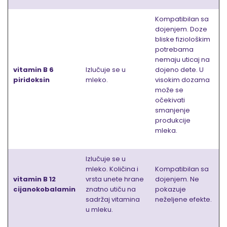
Kompatibilan sa
dojenjem. Doze
bliske fiziološkim
potrebama
nemaju uticaj na
vitamin B 6
Izlučuje se u
dojeno dete. U
piridoksin
mleko.
visokim dozama
može se
očekivati
smanjenje
produkcije
mleka.
Izlučuje se u
mleko. Količina i
Kompatibilan sa
vitamin B 12
vrsta unete hrane
dojenjem. Ne
cijanokobalamin
znatno utiču na
pokazuje
sadržaj vitamina
neželjene efekte.
u mleku.