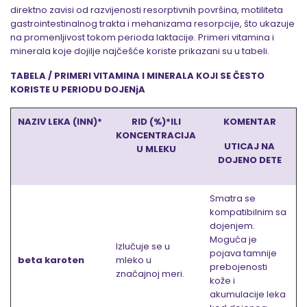
direktno zavisi od razvijenosti resorptivnih površina, motiliteta
gastrointestinalnog trakta i mehanizama resorpcije, što ukazuje
na promenljivost tokom perioda laktacije. Primeri vitamina i
minerala koje dojilje najčešće koriste prikazani su u tabeli.
TABELA /
PRIMERI VITAMINA I MINERALA KOJI SE ČESTO
KORISTE U PERIODU DOJENjA
NAZIV LEKA (INN)*
RID (%)*ILI
KOMENTAR
KONCENTRACIJA
UTICAJ NA
U MLEKU
DOJENO DETE
Smatra se
kompatibilnim sa
dojenjem.
Moguća je
Izlučuje se u
pojava tamnije
beta karoten
mleko u
prebojenosti
značajnoj meri.
kože i
akumulacije leka