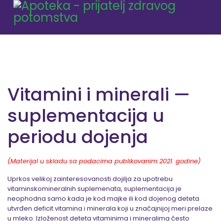
Vitamini i minerali —
suplementacija u
periodu dojenja
(Materijal u skladu sa podacima publikovanim 2021. godine)
Uprkos velikoj zainteresovanosti dojilja za upotrebu
vitaminskomineralnih suplemenata, suplementacija je
neophodna samo kada je kod majke ili kod dojenog deteta
utvrđen deficit vitamina i minerala koji u značajnijoj meri prelaze
u mleko. Izloženost deteta vitaminima i mineralima često