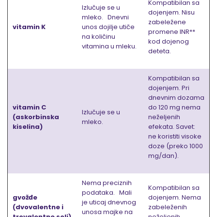
Kompatibilan sa
Izlučuje se u
dojenjem. Nisu
mleko. Dnevni
zabeležene
vitamin K
unos dojilje utiče
promene INR**
na količinu
kod dojenog
vitamina u mleku.
deteta.
Kompatibilan sa
dojenjem. Pri
dnevnim dozama
vitamin C
do 120 mg nema
Izlučuje se u
(askorbinska
neželjenih
mleko.
kiselina)
efekata. Savet:
ne koristiti visoke
doze (preko 1000
mg/dan).
Nema preciznih
Kompatibilan sa
podataka. Mali
gvožđe
dojenjem. Nema
je uticaj dnevnog
(dvovalentne i
zabeleženih
unosa majke na
trovalentne soli)
neželjenih