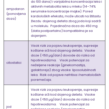
do 100 dana) i varijabilna koncentracija leka i
aktivnih metabolita leka u mleku (14–74%
amjodaron
serumske koncentracije majke). Pored
(ponovljena
kardioloških efekata, može uticati na štitastu
doza)
žlezdu dojenog deteta zbog joda koji sadrži
u molekulu. Pojedinačna doza do 450 mg
(data postpartalno) kompatibilna je sa
dojenjem.
Visok rizik za pojavu leukopenije, supresije
koštane srži kod dojenog deteta. Visoke
doze (>150 µg/dan) dovode do rizika od
hipotireoidizma. Visok potencijal za
citostatici
neželjene reakcije (ginekomastija,
galaktoreja) zbog visoke liposolubilnosti
leka. Rizik od pojave nefritisa i hematoloških
poremećaja.
Visok rizik za pojavu leukopenije, supresije
koštane srži kod dojenog deteta. Visoke
doze (>150 µg/dan) dovode do rizika od
hipotireoidizma. Visok potencijal za
jod